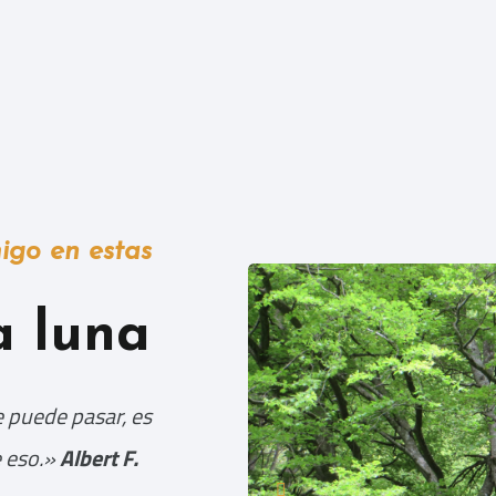
go en estas
a luna
 puede pasar, es
e eso.»
Albert F.