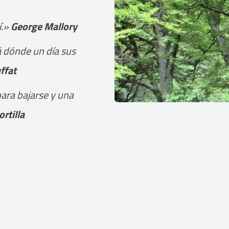
í.»
George Mallory
á dónde un día sus
ffat
ara bajarse y una
rtilla