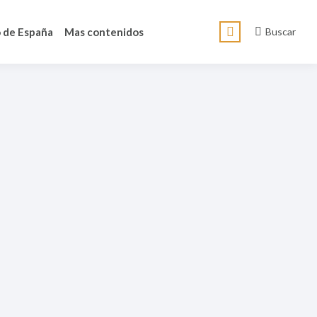
Buscar:
 de España
Mas contenidos
Buscar
Facebook
page
opens
in
new
window